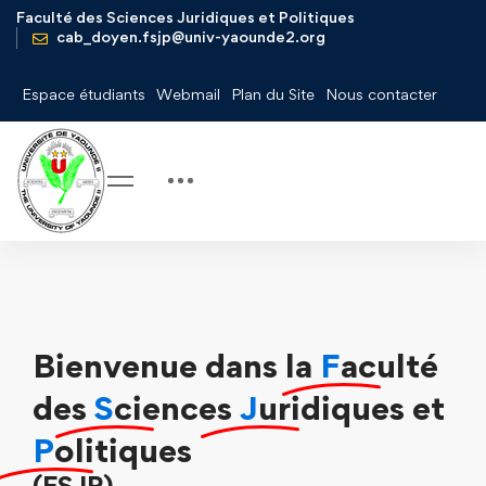
Faculté des Sciences Juridiques et Politiques
cab_doyen.fsjp@univ-yaounde2.org
Espace étudiants
Webmail
Plan du Site
Nous contacter
Bienvenue dans la
F
aculté
des
S
ciences
J
uridiques et
P
olitiques
(FSJP)