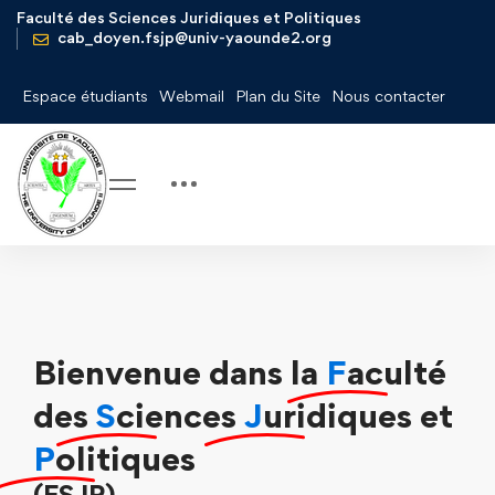
Faculté des Sciences Juridiques et Politiques
cab_doyen.fsjp@univ-yaounde2.org
Espace étudiants
Webmail
Plan du Site
Nous contacter
Bienvenue dans la
F
aculté
des
S
ciences
J
uridiques et
P
olitiques
(FSJP)