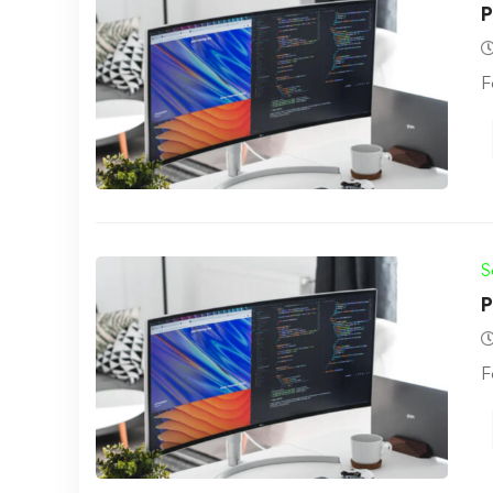
P
F
S
P
F