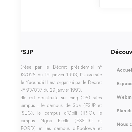
FSJP
Découv
Créée par le Décret présidentiel n°
Accuei
93/026 du 19 janvier 1993, l’Université
de Yaoundé II est organisé par le Décret
Espace
N° 93/037 du 29 janvier 1993.
Webma
Elle est construite sur cinq (05) sites
campus : le campus de Soa (FSJP et
Plan d
FSEG), le campus d’Obili (IRIC), le
campus Ngoa Ekelle (ESSTIC et
Nous c
IFORD) et les campus d’Ebolowa et