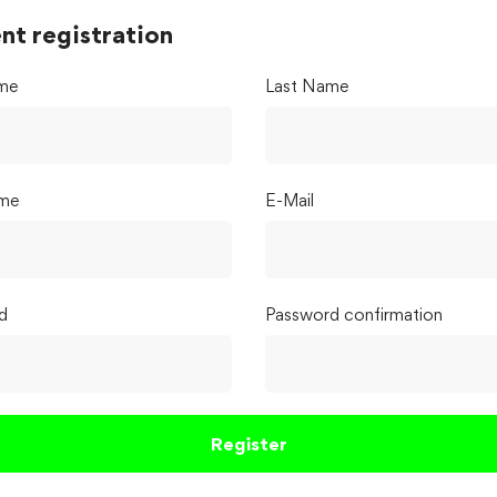
nt registration
ame
Last Name
me
E-Mail
d
Password confirmation
Register