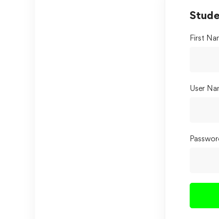
Stude
First N
User Na
Passwor