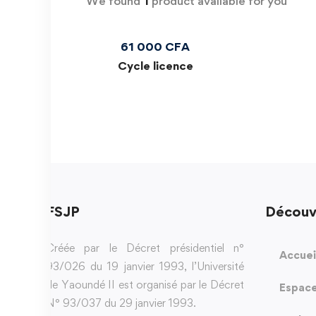
We found
1
product available for you
61 000
CFA
Cycle licence
FSJP
Découv
Créée par le Décret présidentiel n°
Accuei
93/026 du 19 janvier 1993, l’Université
de Yaoundé II est organisé par le Décret
Espace
N° 93/037 du 29 janvier 1993.