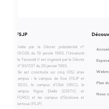
FSJP
Découv
Créée par le Décret présidentiel n°
Accuei
93/026 du 19 janvier 1993, l’Université
de Yaoundé II est organisé par le Décret
Espace
N° 93/037 du 29 janvier 1993.
Webma
Elle est construite sur cinq (05) sites
campus : le campus de Soa (FSJP et
Plan d
FSEG), le campus d’Obili (IRIC), le
campus Ngoa Ekelle (ESSTIC et
Nous c
IFORD) et les campus d’Ebolowa et
Bertoua (FSJP)