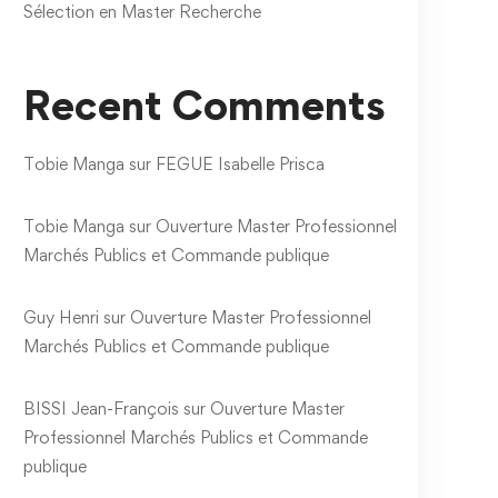
Sélection en Master Recherche
Recent Comments
Tobie Manga
sur
FEGUE Isabelle Prisca
PEMBOURA AICHA
MEMONO Jean Jacqu
Tobie Manga
sur
Ouverture Master Professionnel
février 11, 2022
février 11, 2022
Marchés Publics et Commande publique
1 053 views
1 159 views
Guy Henri
sur
Ouverture Master Professionnel
Marchés Publics et Commande publique
BISSI Jean-François
sur
Ouverture Master
Professionnel Marchés Publics et Commande
publique