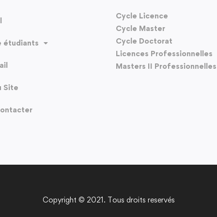
Cycle Licence
l
Cycle Master
Cycle Doctorat
 étudiants
Licences Professionnelles
il
Masters II Professionnelles
u Site
ontacter
Copyright © 2021. Tous droits reservés