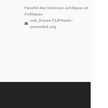
Faculté des Sciences Juridiques et
Politiques
cab_Doyen.FSJP@univ-
yaounde2.org