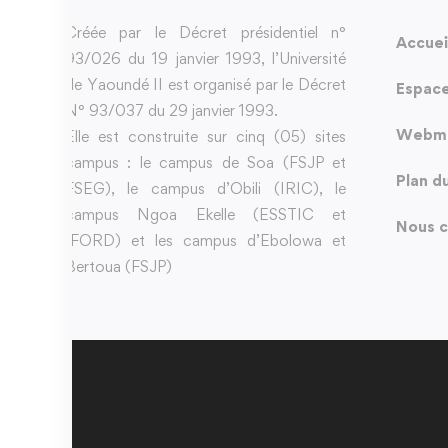
Créée par le Décret présidentiel n°
Accuei
93/026 du 19 janvier 1993, l’Université
de Yaoundé II est organisé par le Décret
Espace
N° 93/037 du 29 janvier 1993.
Webma
Elle est construite sur cinq (05) sites
campus : le campus de Soa (FSJP et
Plan d
FSEG), le campus d’Obili (IRIC), le
campus Ngoa Ekelle (ESSTIC et
Nous c
IFORD) et les campus d’Ebolowa et
Bertoua (FSJP)