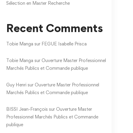
Sélection en Master Recherche
Recent Comments
Tobie Manga
sur
FEGUE Isabelle Prisca
PEMBOURA AICHA
MEMONO Jean Jacqu
Tobie Manga
sur
Ouverture Master Professionnel
février 11, 2022
février 11, 2022
Marchés Publics et Commande publique
1 050 views
1 158 views
Guy Henri
sur
Ouverture Master Professionnel
Marchés Publics et Commande publique
BISSI Jean-François
sur
Ouverture Master
Professionnel Marchés Publics et Commande
publique