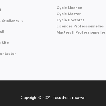
Cycle Licence
l
Cycle Master
Cycle Doctorat
 étudiants
Licences Professionnelles
il
Masters II Professionnelles
u Site
ontacter
Copyright © 2021. Tous droits reservés