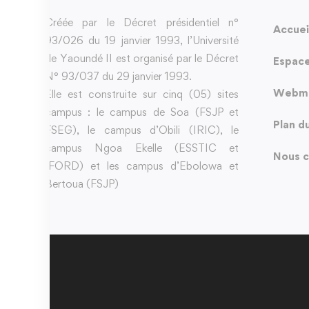
Créée par le Décret présidentiel n°
Accuei
93/026 du 19 janvier 1993, l’Université
de Yaoundé II est organisé par le Décret
Espace
N° 93/037 du 29 janvier 1993.
Webma
Elle est construite sur cinq (05) sites
campus : le campus de Soa (FSJP et
Plan d
FSEG), le campus d’Obili (IRIC), le
campus Ngoa Ekelle (ESSTIC et
Nous c
IFORD) et les campus d’Ebolowa et
Bertoua (FSJP)