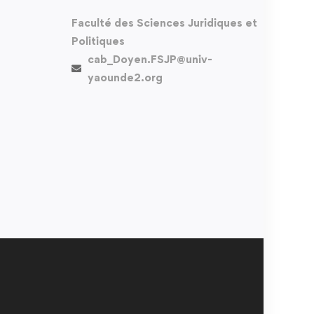
Faculté des Sciences Juridiques et
Politiques
cab_Doyen.FSJP@univ-
yaounde2.org