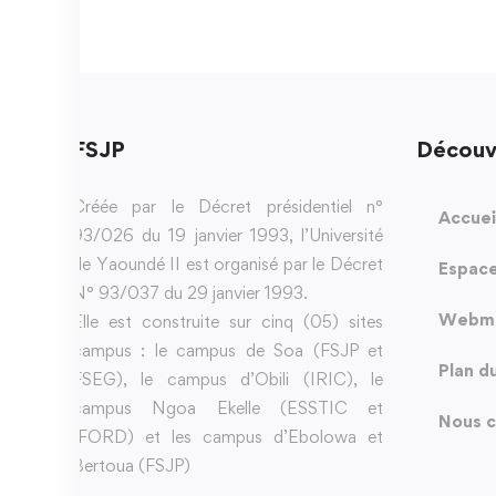
FSJP
Découv
Créée par le Décret présidentiel n°
Accuei
93/026 du 19 janvier 1993, l’Université
de Yaoundé II est organisé par le Décret
Espace
N° 93/037 du 29 janvier 1993.
Webma
Elle est construite sur cinq (05) sites
campus : le campus de Soa (FSJP et
Plan d
FSEG), le campus d’Obili (IRIC), le
campus Ngoa Ekelle (ESSTIC et
Nous c
IFORD) et les campus d’Ebolowa et
Bertoua (FSJP)